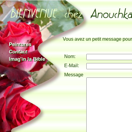
Vous avez un petit message pou
Peintures
Peintures
Contact
Contact
Nom:
Imag'in la Bible
Imag'in la Bible
E-Mail:
Message